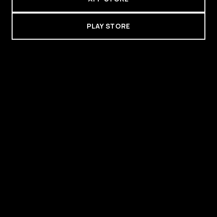
PLAY STORE