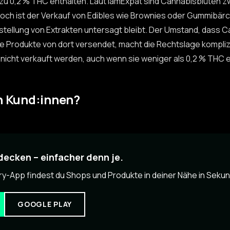
 zu 0,2 % THC enthalten. Laut IamExpat sind Cannabisblüten zwa
och ist der Verkauf von Edibles wie Brownies oder Gummibär
rstellung von Extrakten untersagt bleibt. Der Umstand, dass Ca
e Produkte von dort versendet, macht die Rechtslage komplizi
 nicht verkauft werden, auch wenn sie weniger als 0,2 % THC 
n Kund:innen?
ecken – einfacher denn je.
ry-App findest du Shops und Produkte in deiner Nähe in Seku
GOOGLE PLAY