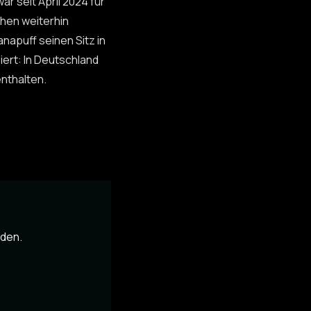
r seit April 2024 für
chen weiterhin
napuff seinen Sitz in
ert: In Deutschland
enthalten.
nden.