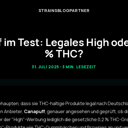
STRAINS
BLOG
PARTNER
 im Test: Legales High ode
% THC?
31. JULI 2025
•
3 MIN. LESEZEIT
haupten, dass sie THC-haltige Produkte legal nach Deutschla
en Anbieter,
Canapuff
, genauer angesehen und geprüft, ob d
r der "High"-Werbung lediglich die gesetzliche 0,2 % THC-Gr
igh"-Produkte wie THC-Gummibärchen und Brownies an und ver