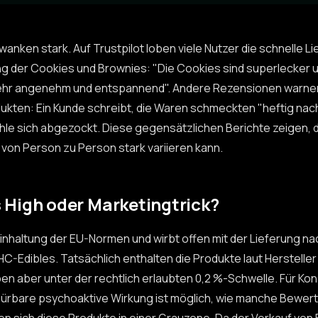
nken stark. Auf Trustpilot loben viele Nutzer die schnelle Li
 der Cookies und Brownies: "Die Cookies sind superlecker u
ehr angenehm und entspannend". Andere Rezensionen warnen
kten: Ein Kunde schreibt, die Waren schmeckten "heftig nac
ühle sich abgezockt. Diese gegensätzlichen Berichte zeigen, d
von Person zu Person stark variieren kann.
s High oder Marketingtrick?
inhaltung der EU-Normen und wirbt offen mit der Lieferung n
C-Edibles. Tatsächlich enthalten die Produkte laut Hersteller 
ben aber unter der rechtlich erlaubten 0,2 %-Schwelle. Für K
pürbare psychoaktive Wirkung ist möglich, wie manche Bewer