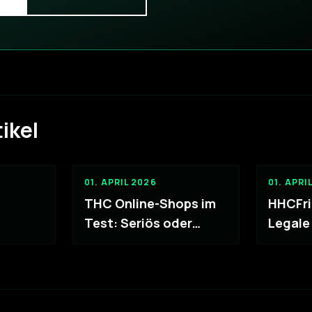
ikel
01. APRIL 2026
01. APRI
THC Online-Shops im
HHCFri
Test: Seriös oder
Legale
dete
Abzocke?
oder G
on
kauft