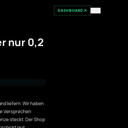
DE
DASHBOARD
r nur 0,2
nd liefern. Wir haben
ie Versprechen
enze steckt. Der Shop
schickt laut