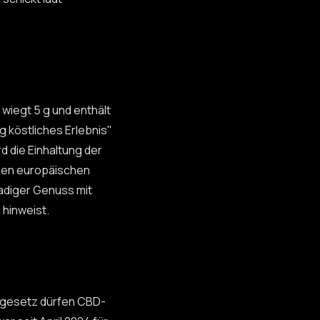
wiegt 5 g und enthält
g köstliches Erlebnis"
d die Einhaltung der
den europäischen
adiger Genuss mit
 hinweist.
elgesetz dürfen CBD-