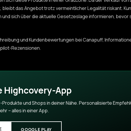
n sich diese Produkte in einer Grauzone. Da der Verkauf von 
, bleibt das Angebot trotz vermeintlicher Legalität riskant. Ku
n und sich über die aktuelle Gesetzeslage informieren, bevor 
hreibung und Kundenbewertungen bei Canapuff, Informatione
tpilot-Rezensionen.
e Highcovery-App
-Produkte und Shops in deiner Nähe. Personalisierte Empfehl
r – alles in einer App.
E
GOOGLE PLAY