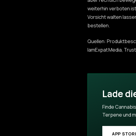
aber rechtlich bewege
weiterhin verboten ist
Vorsicht walten lasse
bestellen.
Quellen: Produktbesc
IamExpat Media, Trus
Lade di
Finde Cannabis
Terpene und meh
APP STOR