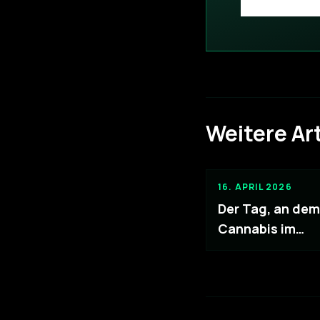
Weitere Art
16. APRIL 2026
Der Tag, an dem
Cannabis im
Supermarkt lan
und innerhalb v
Stunden ausver
war