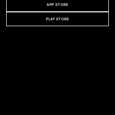
APP STORE
PLAY STORE