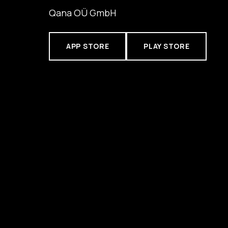
Qana OÜ GmbH
APP STORE
PLAY STORE