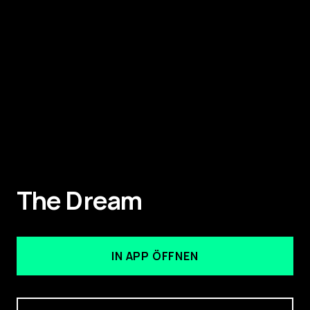
The Dream
IN APP ÖFFNEN