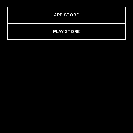
APP STORE
PLAY STORE