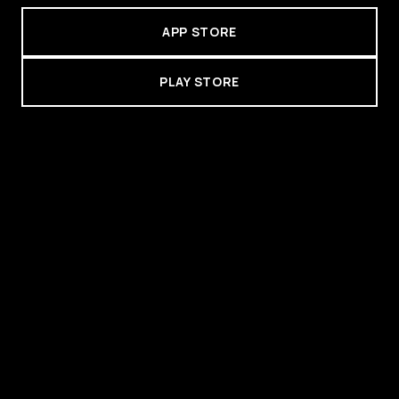
APP STORE
PLAY STORE