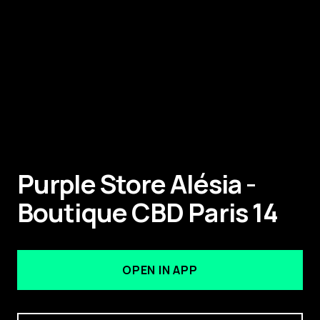
Purple Store Alésia -
Boutique CBD Paris 14
OPEN IN APP