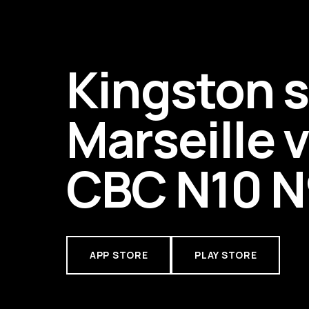
Kingston 
Marseille 
CBC N10 N
APP STORE
PLAY STORE