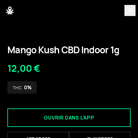
DÉCOUVRIR
Variétés
Mango Kush CBD Indoor 1g
Blog
12,00 €
Partenaires
0
%
THC
À propos
Équipe
OUVRIR DANS L'APP
DASHBOARD