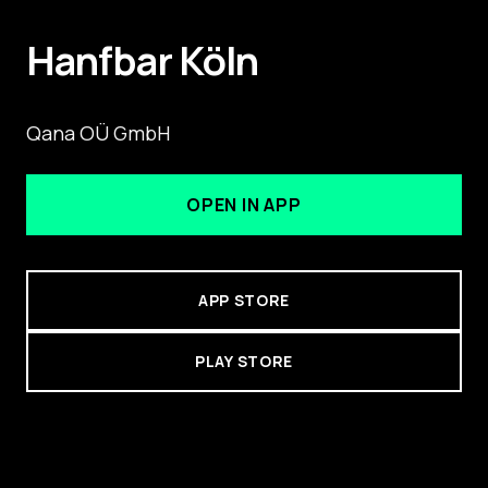
Hanfbar Köln
Qana OÜ GmbH
OPEN IN APP
APP STORE
PLAY STORE