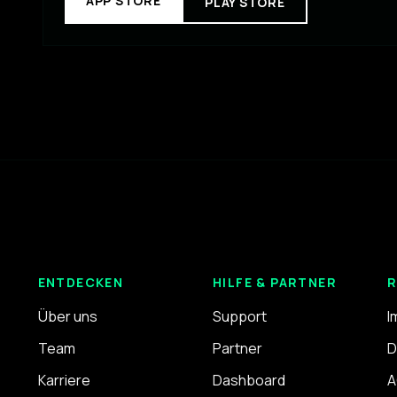
APP STORE
PLAY STORE
ENTDECKEN
HILFE & PARTNER
R
Über uns
Support
I
Team
Partner
D
Karriere
Dashboard
A