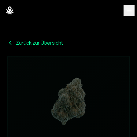
ENTDECKEN
Strains
Zurück zur Übersicht
Blog
Partner
Über uns
Team
DASHBOARD