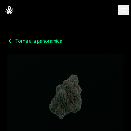
SCOPRI
Varietà
Torna alla panoramica
Blog
Partner
Chi siamo
Team
DASHBOARD