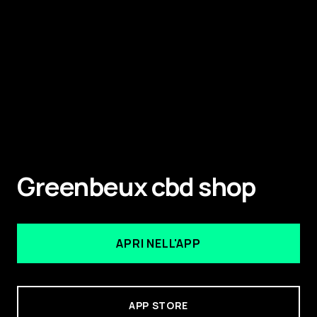
Greenbeux cbd shop
APRI NELL'APP
APP STORE