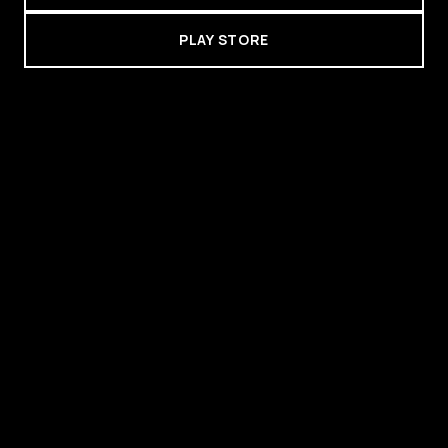
PLAY STORE