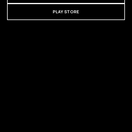
PLAY STORE