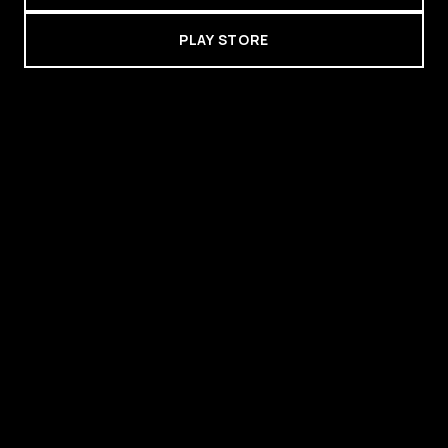
PLAY STORE