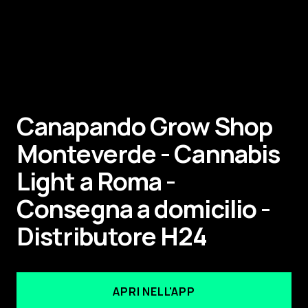
Canapando Grow Shop
Monteverde - Cannabis
Light a Roma -
Consegna a domicilio -
Distributore H24
APRI NELL'APP